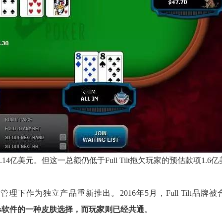
4亿美元。但这一总额仍低于Full Tilt拖欠玩家的预估款项1.6
ars扑克室管理下作为独立产品重新推出。2016年5月，Full Tilt品牌
erStars软件的一种皮肤选择，而玩家则已经共通
。