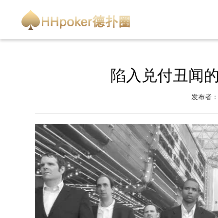
陷入兑付丑闻的Ful
发布者