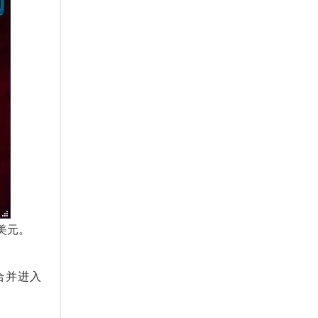
亿美元。
被合并进入