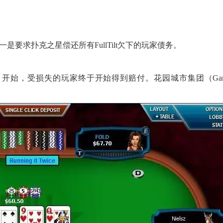
的条件之一是要求扑克之星偿还所有FullTilt欠下的玩家债务。
开始，受损失的玩家终于开始得到赔付。花园城市集团（Garden