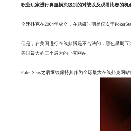
职业玩家进行鼻血横流级别的对战以及观看比赛的机
全速扑克在2004年成立，在鼎盛时期是仅次于Poke
但是，在美国进行在线赌博是不合法的，黑色星期五这
美国最大的三个最大的扑克网站。
PokerStars之后继续保持其作为全球最大在线扑克网