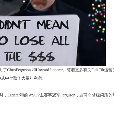
rguson 和Howard Lederer。随着更多有关Full Tilt
者，并从中牟取了大量的利润。
derer和前WSOP主赛事冠军Ferguson，这两个曾经闪耀