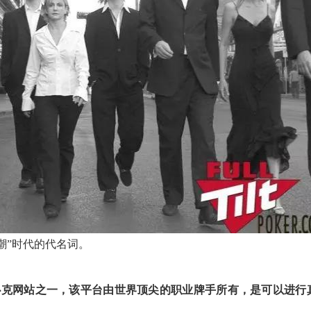
扑克热潮”时代的代名词。
欢迎的线上扑克网站之一，该平台由世界顶尖的职业牌手所有，是可以进