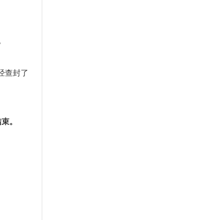
。
经查封了
结束。